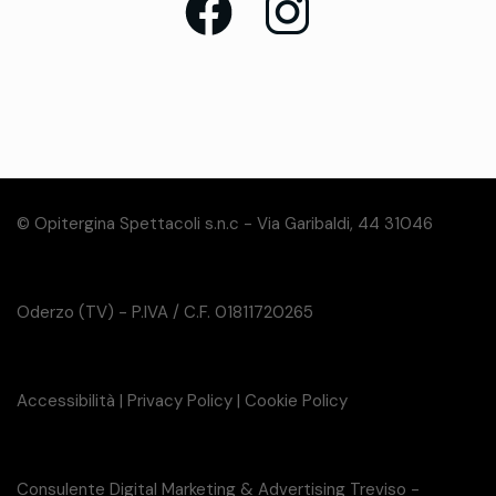
© Opitergina Spettacoli s.n.c - Via Garibaldi, 44 31046
Oderzo (TV) - P.IVA / C.F. 01811720265
Accessibilità
|
Privacy Policy
|
Cookie Policy
Consulente Digital Marketing & Advertising Treviso -