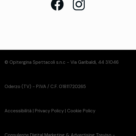
© Opitergina Spettacoli s.n.c - Via Garibaldi, 44 31046
Oderzo (TV) - P.IVA / C.F. 01811720265
Accessibilità
|
Privacy Policy
|
Cookie Policy
Consulente Digital Marketing & Advertising Treviso -