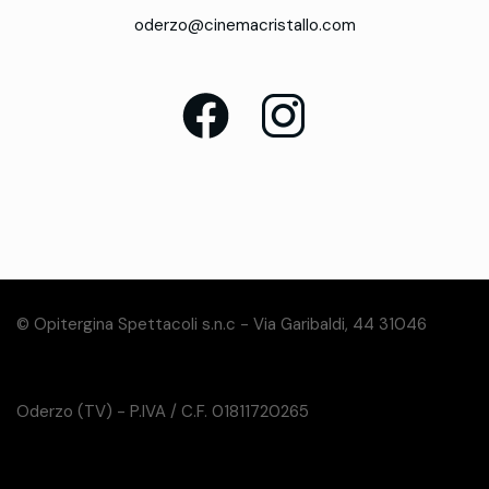
oderzo@cinemacristallo.com
© Opitergina Spettacoli s.n.c - Via Garibaldi, 44 31046
Oderzo (TV) - P.IVA / C.F. 01811720265