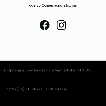
oderzo@cinemacristallo.com
© Opitergina Spettacoli s.n.c - Via Garibaldi, 44 31046
Oderzo (TV) - P.IVA / C.F. 01811720265