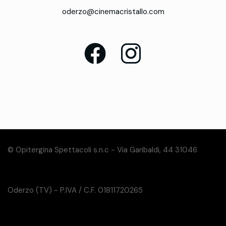
oderzo@cinemacristallo.com
© Opitergina Spettacoli s.n.c - Via Garibaldi, 44 31046
Oderzo (TV) - P.IVA / C.F. 01811720265