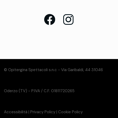
© Opitergina Spettacoli s.n.c - Via Garibaldi, 44 31046
Oderzo (TV) - P.IVA / C.F. 01811720265
Accessibilità
|
Privacy Policy
|
Cookie Policy