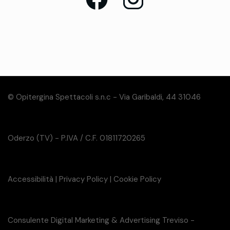
© Opitergina Spettacoli s.n.c - Via Garibaldi, 44 31046
Oderzo (TV) - P.IVA / C.F. 01811720265
Accessibilità
|
Privacy Policy
|
Cookie Policy
Consulente Digital Marketing & Advertising Treviso -