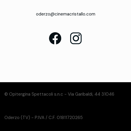
oderzo@cinemacristallo.com
© Opitergina Spettacoli s.n.c - Via Garibaldi, 44 31046
Oderzo (TV) - P.IVA / C.F. 01811720265