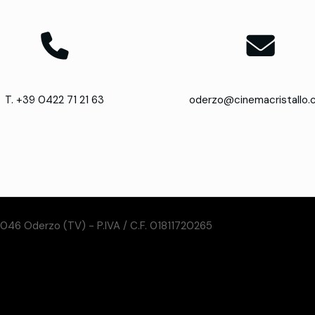
T. +39 0422 71 21 63
oderzo@cinemacristallo
31046 Oderzo (TV) - P.IVA / C.F. 01811720265