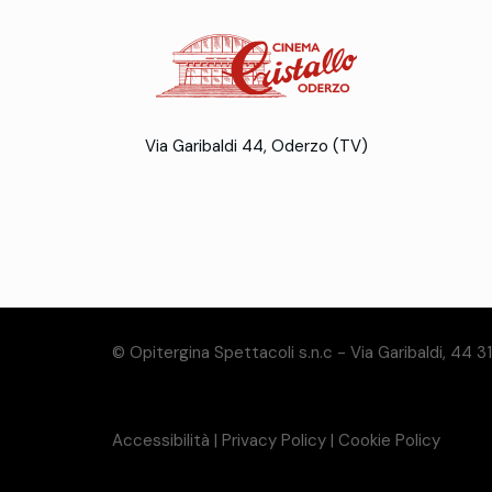
Via Garibaldi 44, Oderzo (TV)
© Opitergina Spettacoli s.n.c - Via Garibaldi, 44 
Accessibilità
|
Privacy Policy
|
Cookie Policy