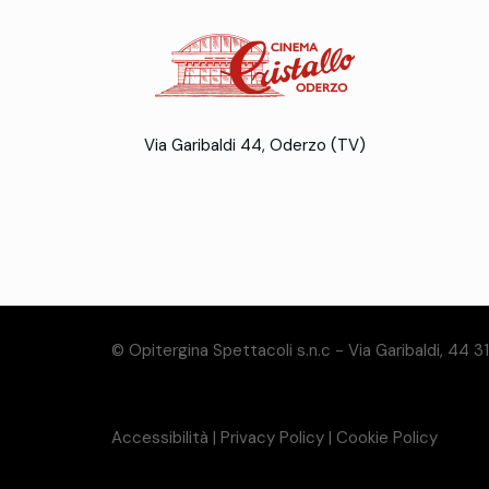
Via Garibaldi 44, Oderzo (TV)
© Opitergina Spettacoli s.n.c - Via Garibaldi, 44 
Accessibilità
|
Privacy Policy
|
Cookie Policy