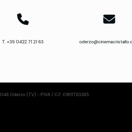
T. +39 0422 71 21 63
oderzo@cinemacristallo
31046 Oderzo (TV) - P.IVA / C.F. 01811720265