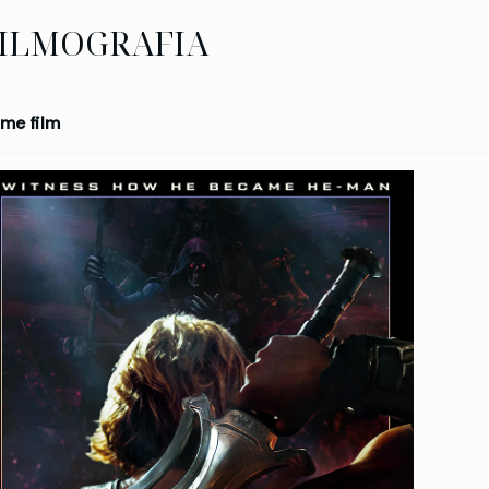
ILMOGRAFIA
me film