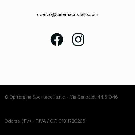
oderzo@cinemacristallo.com
© Opitergina Spettacoli s.n.c - Via Garibaldi, 44 31046
Oderzo (TV) - P.IVA / C.F. 01811720265