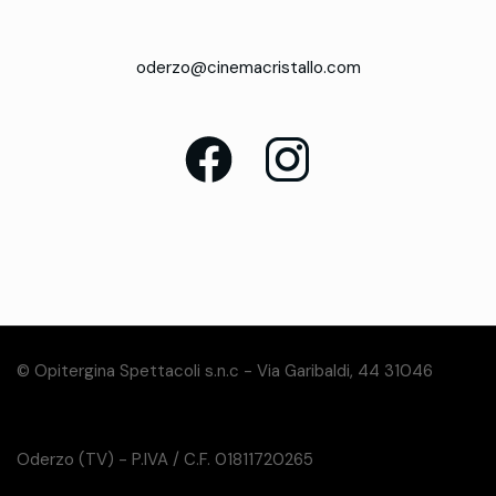
oderzo@cinemacristallo.com
© Opitergina Spettacoli s.n.c - Via Garibaldi, 44 31046
Oderzo (TV) - P.IVA / C.F. 01811720265