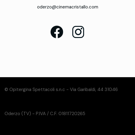
oderzo@cinemacristallo.com
© Opitergina Spettacoli s.n.c - Via Garibaldi, 44 31046
Oderzo (TV) - P.IVA / C.F. 01811720265