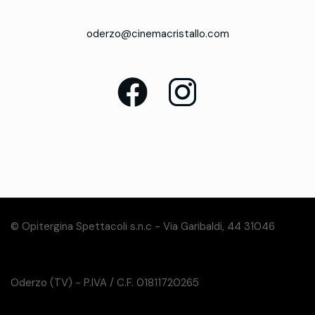
oderzo@cinemacristallo.com
© Opitergina Spettacoli s.n.c - Via Garibaldi, 44 31046
Oderzo (TV) - P.IVA / C.F. 01811720265