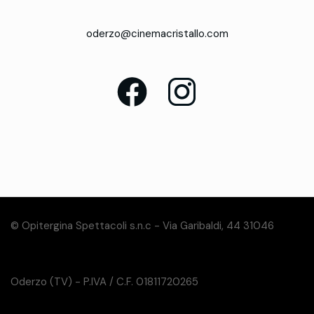
oderzo@cinemacristallo.com
© Opitergina Spettacoli s.n.c - Via Garibaldi, 44 31046
Oderzo (TV) - P.IVA / C.F. 01811720265