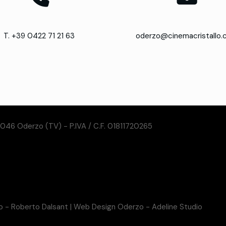
T. +39 0422 71 21 63
oderzo@cinemacristallo
31046 Oderzo (TV) - P.IVA / C.F. 01811720265
so - Roberto Dalsant
|
Web Design Oderzo - Adeline Studio