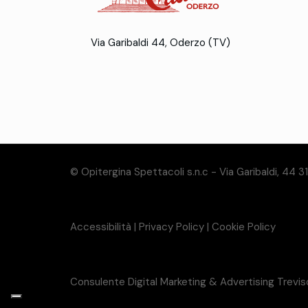
Via Garibaldi 44, Oderzo (TV)
© Opitergina Spettacoli s.n.c - Via Garibaldi, 44 
Accessibilità
|
Privacy Policy
|
Cookie Policy
Consulente Digital Marketing & Advertising Trevi