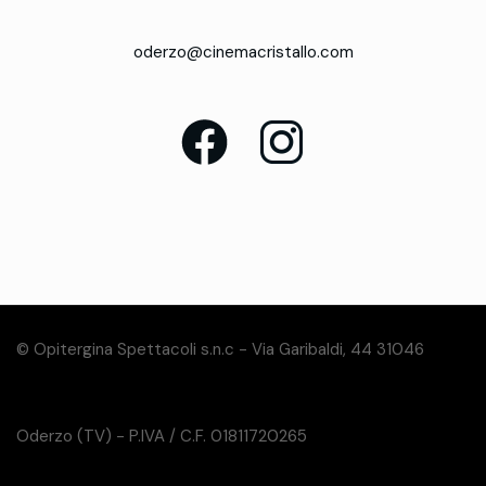
oderzo@cinemacristallo.com
© Opitergina Spettacoli s.n.c - Via Garibaldi, 44 31046
Oderzo (TV) - P.IVA / C.F. 01811720265