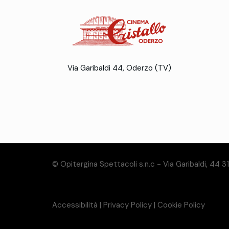
Via Garibaldi 44, Oderzo (TV)
© Opitergina Spettacoli s.n.c - Via Garibaldi, 44 
Accessibilità
|
Privacy Policy
|
Cookie Policy