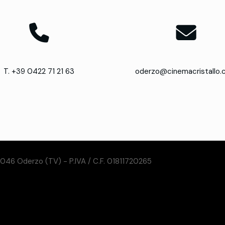
T. +39 0422 71 21 63
oderzo@cinemacristallo
31046 Oderzo (TV) - P.IVA / C.F. 01811720265