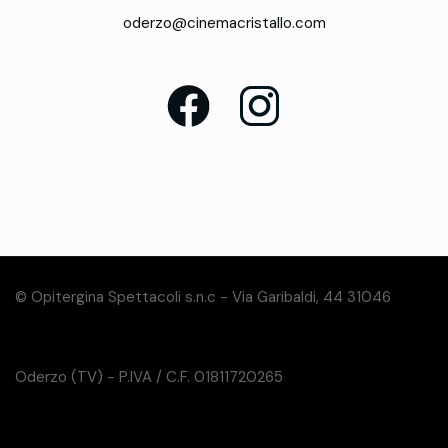
oderzo@cinemacristallo.com
© Opitergina Spettacoli s.n.c - Via Garibaldi, 44 31046
Oderzo (TV) - P.IVA / C.F. 01811720265