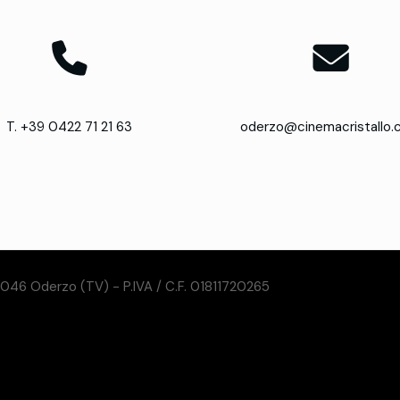
T. +39 0422 71 21 63
oderzo@cinemacristallo
31046 Oderzo (TV) - P.IVA / C.F. 01811720265