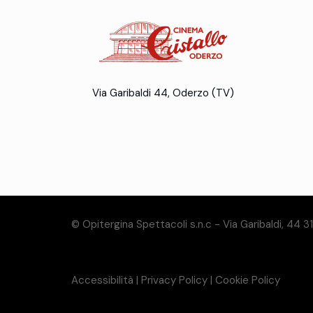
Via Garibaldi 44, Oderzo (TV)
© Opitergina Spettacoli s.n.c - Via Garibaldi, 44 
Accessibilità
|
Privacy Policy
|
Cookie Policy