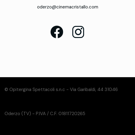
oderzo@cinemacristallo.com
© Opitergina Spettacoli s.n.c - Via Garibaldi, 44 31046
Oderzo (TV) - P.IVA / C.F. 01811720265