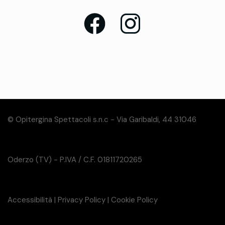
© Opitergina Spettacoli s.n.c - Via Garibaldi, 44 31046
Oderzo (TV) - P.IVA / C.F. 01811720265
Accessibilità
|
Privacy Policy
|
Cookie Policy