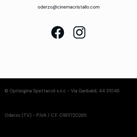
oderzo@cinemacristallo.com
© Opitergina Spettacoli s.n.c - Via Garibaldi, 44 31046
Oderzo (TV) - P.IVA / C.F. 01811720265