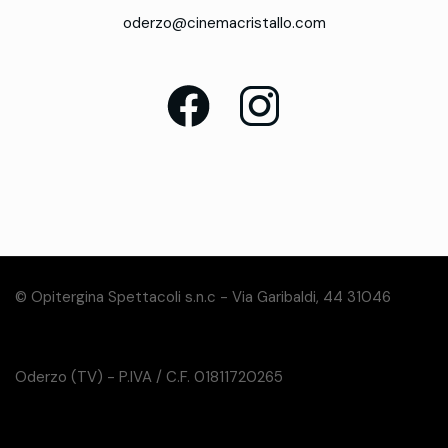
oderzo@cinemacristallo.com
© Opitergina Spettacoli s.n.c - Via Garibaldi, 44 31046
Oderzo (TV) - P.IVA / C.F. 01811720265