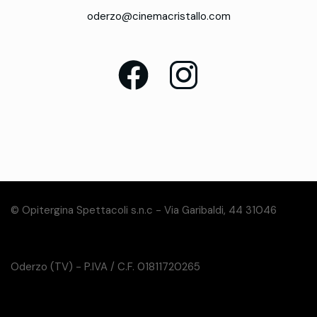
oderzo@cinemacristallo.com
© Opitergina Spettacoli s.n.c - Via Garibaldi, 44 31046
Oderzo (TV) - P.IVA / C.F. 01811720265