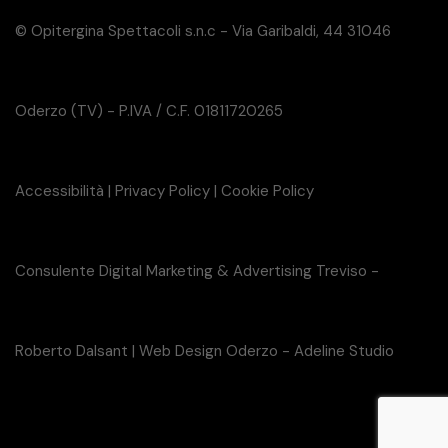
© Opitergina Spettacoli s.n.c - Via Garibaldi, 44 31046
Oderzo (TV) - P.IVA / C.F. 01811720265
Accessibilità
|
Privacy Policy
|
Cookie Policy
Consulente Digital Marketing & Advertising Treviso -
Roberto Dalsant
|
Web Design Oderzo - Adeline Studio