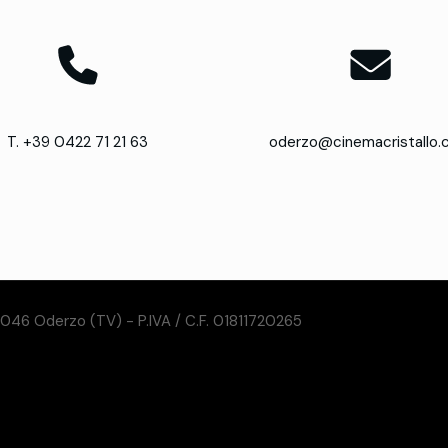
T. +39 0422 71 21 63
oderzo@cinemacristallo
31046 Oderzo (TV) - P.IVA / C.F. 01811720265