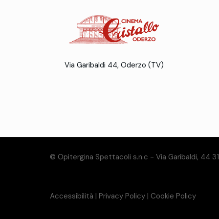
Via Garibaldi 44, Oderzo (TV)
© Opitergina Spettacoli s.n.c - Via Garibaldi, 44 
Accessibilità
|
Privacy Policy
|
Cookie Policy