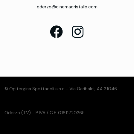
oderzo@cinemacristallo.com
© Opitergina Spettacoli s.n.c - Via Garibaldi, 44 31046
Oderzo (TV) - P.IVA / C.F. 01811720265