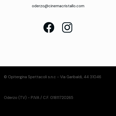
oderzo@cinemacristallo.com
© Opitergina Spettacoli s.n.c - Via Garibaldi, 44 31046
Oderzo (TV) - P.IVA / C.F. 01811720265