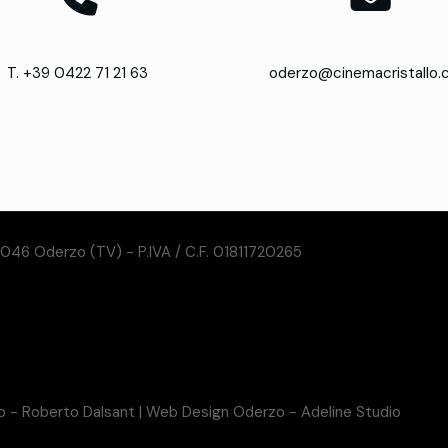
T. +39 0422 71 21 63
oderzo@cinemacristallo
31046 Oderzo (TV) - P.IVA / C.F. 01811720265
so - Roberto Dalsant
|
Web Design Oderzo - Adeline Studio