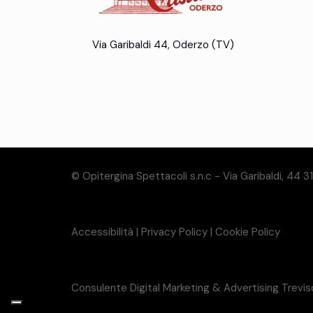
Via Garibaldi 44, Oderzo (TV)
© Opitergina Spettacoli s.n.c - Via Garibaldi, 44 
Accessibilità
|
Privacy Policy
|
Cookie Policy
Consulente Digital Marketing & Advertising Trevi