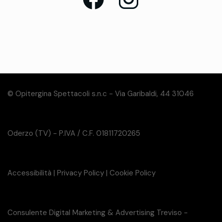
© Opitergina Spettacoli s.n.c - Via Garibaldi, 44 31046
Oderzo (TV) - P.IVA / C.F. 01811720265
Accessibilità
|
Privacy Policy
|
Cookie Policy
Consulente Digital Marketing & Advertising Treviso -