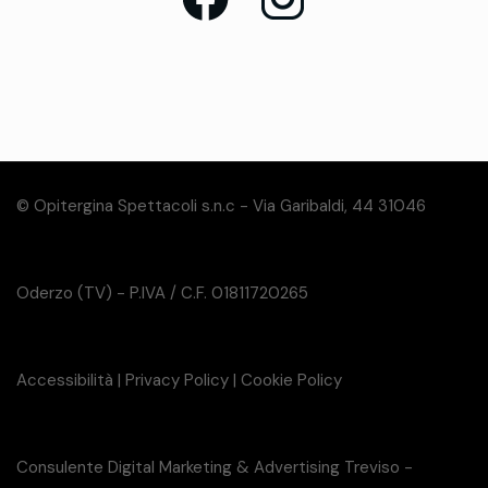
© Opitergina Spettacoli s.n.c - Via Garibaldi, 44 31046
Oderzo (TV) - P.IVA / C.F. 01811720265
Accessibilità
|
Privacy Policy
|
Cookie Policy
Consulente Digital Marketing & Advertising Treviso -