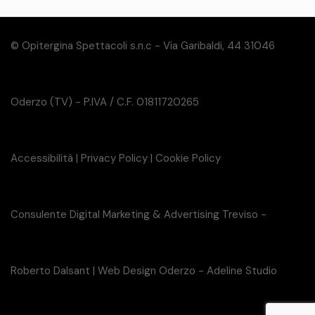
© Opitergina Spettacoli s.n.c - Via Garibaldi, 44 31046
Oderzo (TV) - P.IVA / C.F. 01811720265
Accessibilità
|
Privacy Policy
|
Cookie Policy
Consulente Digital Marketing & Advertising Treviso -
Roberto Dalsant
|
Web Design Oderzo - Adeline Studio