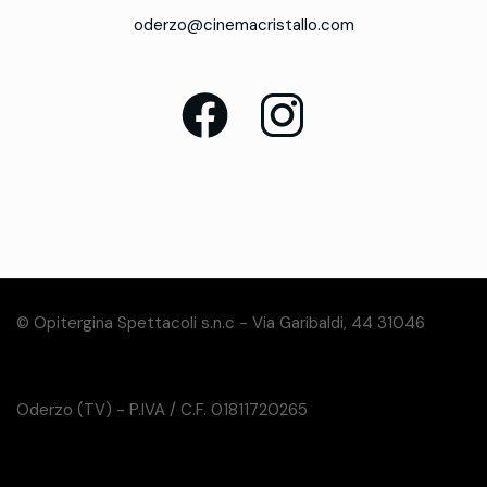
oderzo@cinemacristallo.com
© Opitergina Spettacoli s.n.c - Via Garibaldi, 44 31046
Oderzo (TV) - P.IVA / C.F. 01811720265