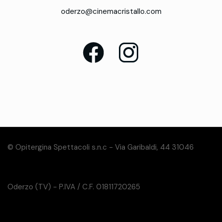
oderzo@cinemacristallo.com
© Opitergina Spettacoli s.n.c - Via Garibaldi, 44 31046
Oderzo (TV) - P.IVA / C.F. 01811720265