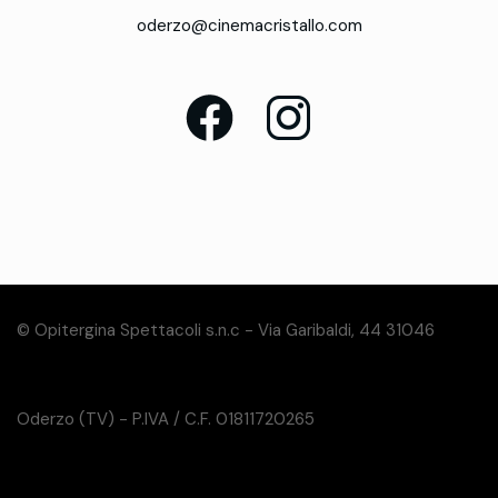
oderzo@cinemacristallo.com
© Opitergina Spettacoli s.n.c - Via Garibaldi, 44 31046
Oderzo (TV) - P.IVA / C.F. 01811720265