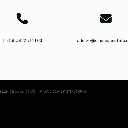
T. +39 0422 71 21 63
oderzo@cinemacristallo
31046 Oderzo (TV) - P.IVA / C.F. 01811720265