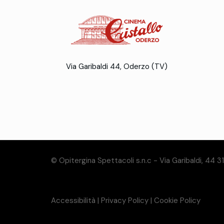
Via Garibaldi 44, Oderzo (TV)
© Opitergina Spettacoli s.n.c - Via Garibaldi, 44 
Accessibilità
|
Privacy Policy
|
Cookie Policy