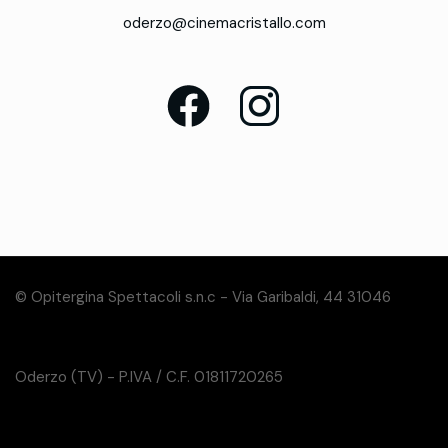
oderzo@cinemacristallo.com
© Opitergina Spettacoli s.n.c - Via Garibaldi, 44 31046
Oderzo (TV) - P.IVA / C.F. 01811720265