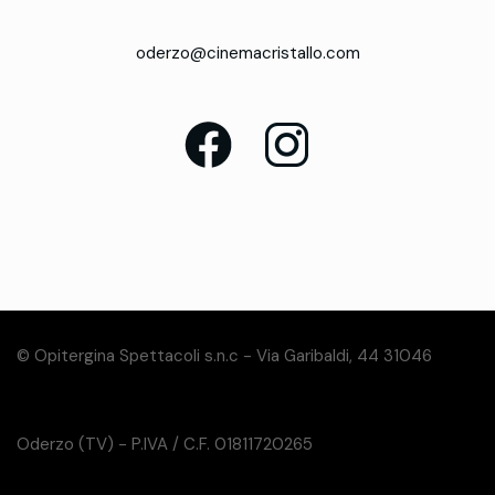
oderzo@cinemacristallo.com
© Opitergina Spettacoli s.n.c - Via Garibaldi, 44 31046
Oderzo (TV) - P.IVA / C.F. 01811720265