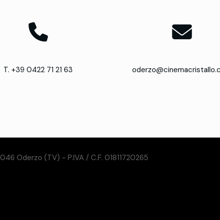
T. +39 0422 71 21 63
oderzo@cinemacristallo
31046 Oderzo (TV) - P.IVA / C.F. 01811720265