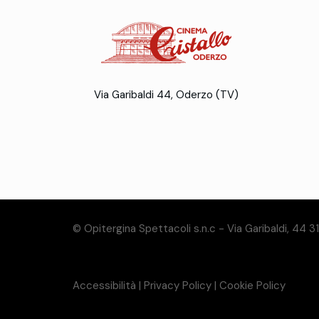
Via Garibaldi 44, Oderzo (TV)
© Opitergina Spettacoli s.n.c - Via Garibaldi, 44 
Accessibilità
|
Privacy Policy
|
Cookie Policy