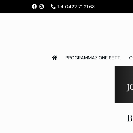
Tel. 0422 71 21 63
PROGRAMMAZIONE SETT.
C
J
B