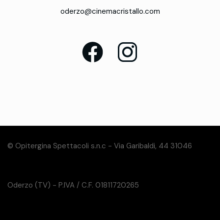
oderzo@cinemacristallo.com
© Opitergina Spettacoli s.n.c - Via Garibaldi, 44 31046
Oderzo (TV) - P.IVA / C.F. 01811720265