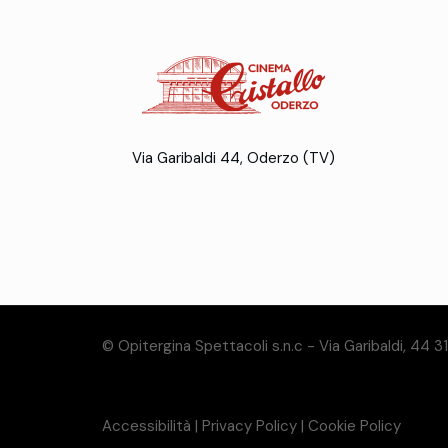
Via Garibaldi 44, Oderzo (TV)
© Opitergina Spettacoli s.n.c - Via Garibaldi, 44 
Accessibilità
|
Privacy Policy
|
Cookie Policy