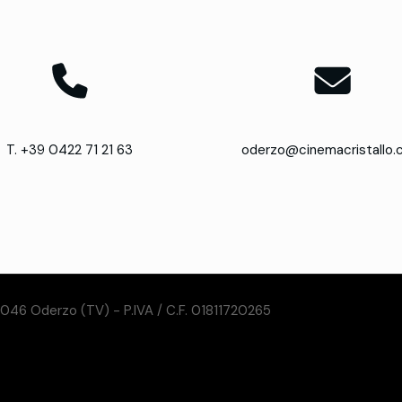
T. +39 0422 71 21 63
oderzo@cinemacristallo
31046 Oderzo (TV) - P.IVA / C.F. 01811720265