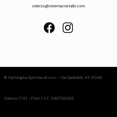
oderzo@cinemacristallo.com
© Opitergina Spettacoli s.n.c - Via Garibaldi, 44 31046
Oderzo (TV) - P.IVA / C.F. 01811720265