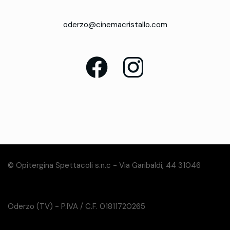
oderzo@cinemacristallo.com
© Opitergina Spettacoli s.n.c - Via Garibaldi, 44 31046
Oderzo (TV) - P.IVA / C.F. 01811720265