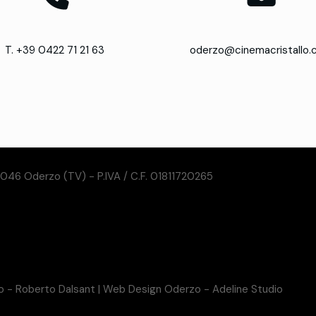
T. +39 0422 71 21 63
oderzo@cinemacristallo
31046 Oderzo (TV) - P.IVA / C.F. 01811720265
so - Roberto Dalsant
|
Web Design Oderzo - Adeline Studio