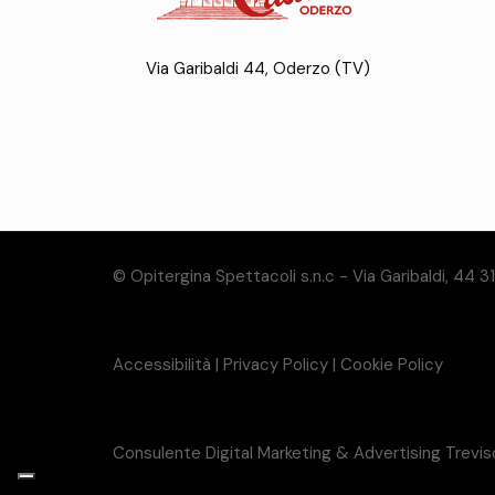
Via Garibaldi 44, Oderzo (TV)
© Opitergina Spettacoli s.n.c - Via Garibaldi, 44 
Accessibilità
|
Privacy Policy
|
Cookie Policy
Consulente Digital Marketing & Advertising Trevi