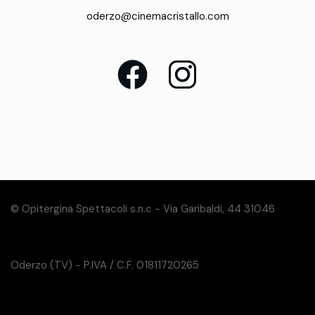
oderzo@cinemacristallo.com
© Opitergina Spettacoli s.n.c - Via Garibaldi, 44 31046
Oderzo (TV) - P.IVA / C.F. 01811720265