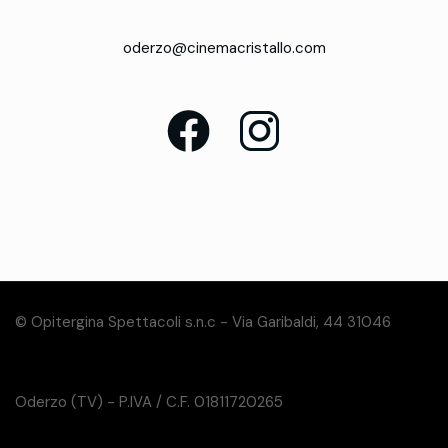
oderzo@cinemacristallo.com
© Opitergina Spettacoli s.n.c - Via Garibaldi, 44 31046
Oderzo (TV) - P.IVA / C.F. 01811720265