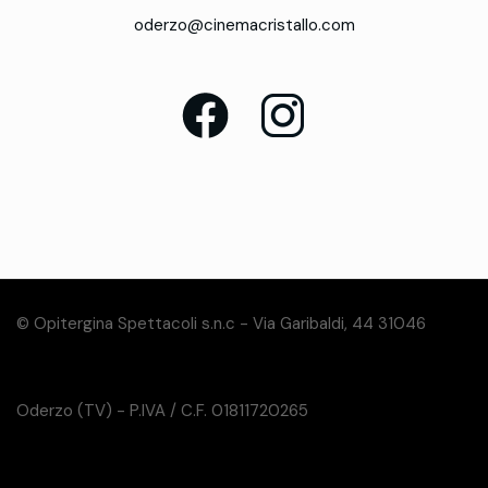
oderzo@cinemacristallo.com
© Opitergina Spettacoli s.n.c - Via Garibaldi, 44 31046
Oderzo (TV) - P.IVA / C.F. 01811720265