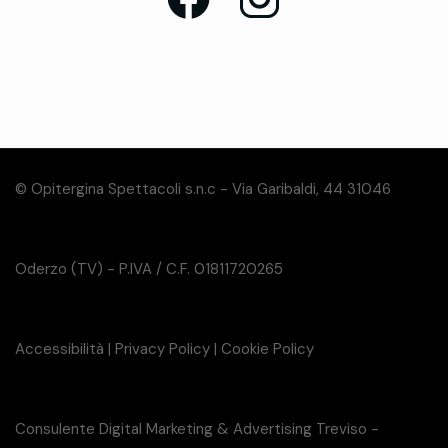
© Opitergina Spettacoli s.n.c - Via Garibaldi, 44 31046
Oderzo (TV) - P.IVA / C.F. 01811720265
Accessibilità
|
Privacy Policy
|
Cookie Policy
Consulente Digital Marketing & Advertising Treviso -