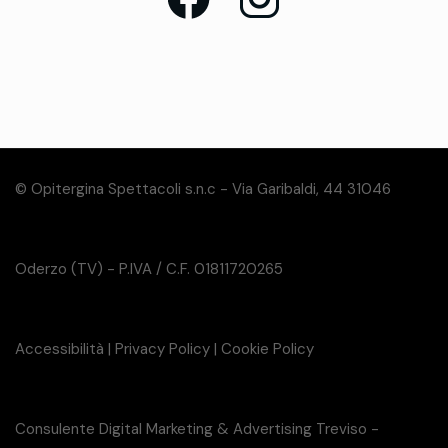
© Opitergina Spettacoli s.n.c - Via Garibaldi, 44 31046
Oderzo (TV) - P.IVA / C.F. 01811720265
Accessibilità
|
Privacy Policy
|
Cookie Policy
Consulente Digital Marketing & Advertising Treviso -